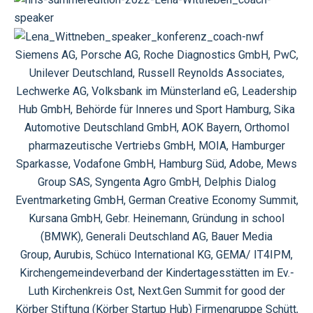
Siemens AG, Porsche AG,
Roche Diagnostics GmbH, PwC,
Unilever Deutschland, Russell Reynolds Associates,
Lechwerke AG, Volksbank im Münsterland eG, Leadership
Hub GmbH, Behörde für Inneres und Sport Hamburg,
Sika
Automotive Deutschland GmbH, AOK Bayern,
Orthomol
pharmazeutische Vertriebs GmbH,
MOIA,
Hamburger
Sparkasse, Vodafone GmbH,
Hamburg Süd,
Adobe,
Mews
Group SAS, Syngenta Agro GmbH, Delphis Dialog
Eventmarketing GmbH, German Creative Economy Summit,
Kursana GmbH, Gebr. Heinemann, Gründung in school
(BMWK),
Generali Deutschland AG,
Bauer Media
Group,
Aurubis,
Schüco International KG,
GEMA/ IT4IPM,
Kirchengemeindeverband der Kindertagesstätten im Ev.-
Luth Kirchenkreis Ost, Next.Gen Summit for good der
Körber Stiftung (Körber Startup Hub) Firmengruppe Schütt,