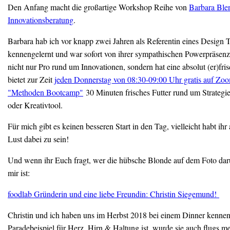
Den Anfang macht die großartige Workshop Reihe von
Barbara Ble
Innovationsberatung
.
Barbara hab ich vor knapp zwei Jahren als Referentin eines Design
kennengelernt und war sofort von ihrer sympathischen Powerpräsenz
nicht nur Pro rund um Innovationen, sondern hat eine absolut (er)fr
bietet zur Zeit
jeden Donnerstag von 08:30-09:00 Uhr gratis auf Zo
"Methoden Bootcamp"
30 Minuten frisches Futter rund um Strateg
oder Kreativtool.
Für mich gibt es keinen besseren Start in den Tag, vielleicht habt ih
Lust dabei zu sein!
Und wenn ihr Euch fragt, wer die hübsche Blonde auf dem Foto daru
mir ist:
foodlab Gründerin und eine liebe Freundin: Christin Siegemund!
Christin und ich haben uns im Herbst 2018 bei einem Dinner kenneng
Paradebeispiel für Herz, Hirn & Haltung ist, wurde sie auch flugs m