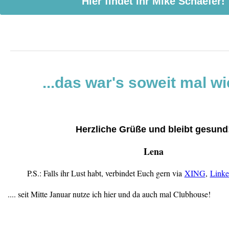
Hier findet ihr Mike Schaefer!
...das war's soweit mal wi
Herzliche Grüße und bleibt gesund
Lena
P.S.: Falls ihr Lust habt, verbindet Euch gern via
XING
,
Linke
.... seit Mitte Januar nutze ich hier und da auch mal Clubhouse!